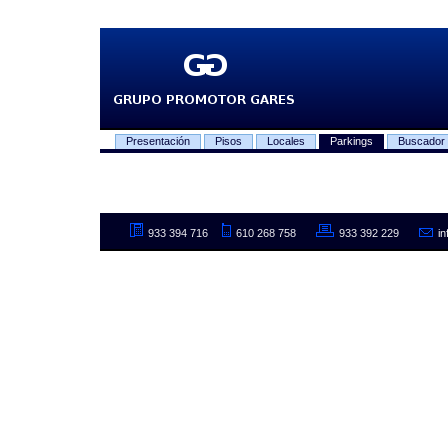
Presentación
Pisos
Locales
Parkings
Buscador
933 394 716
610 268 758
933 392 229
i